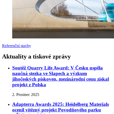
Referenční stavby
Aktuality a tiskové zprávy
Soutěž Quarry Life Award: V Česku uspěla
naučná stezka ve Slapech a výzkum
jihočeských pískoven, mezinárodní cenu získal
projekt z Polska
2. Prosinec 2025
Adapterra Awards 2025: Heidelberg Materials
ocenil vítězný projekt Povodňového parku