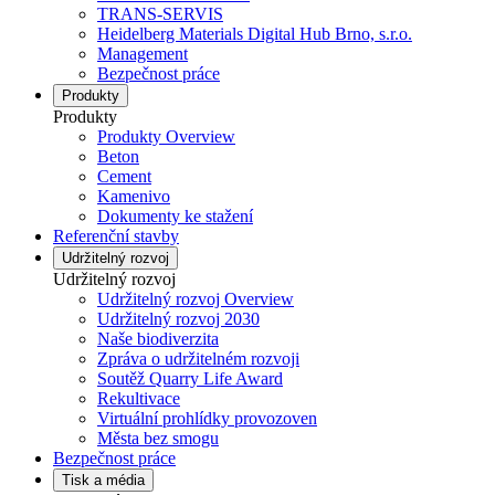
TRANS-SERVIS
Heidelberg Materials Digital Hub Brno, s.r.o.
Management
Bezpečnost práce
Produkty
Produkty
Produkty Overview
Beton
Cement
Kamenivo
Dokumenty ke stažení
Referenční stavby
Udržitelný rozvoj
Udržitelný rozvoj
Udržitelný rozvoj Overview
Udržitelný rozvoj 2030
Naše biodiverzita
Zpráva o udržitelném rozvoji
Soutěž Quarry Life Award
Rekultivace
Virtuální prohlídky provozoven
Města bez smogu
Bezpečnost práce
Tisk a média