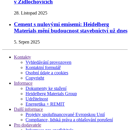
v Židlochovicích
28. Listopad 2025
Cement s nulovými emisemi: Heidelberg
Materials mění budoucnost stavebnictví už dnes
5. Srpen 2025
Kontakty
Vyhledávání provozoven
Kontaktní formulář
Osobní údaje a cookies
Copyright
Informace
Dokumenty ke stažení
Heidelberg Materials Group
Udržitelnost
Energetika + REMIT
Další informace
Projekty spolufinancované Evropskou Unií
Compliance, lidská práva a ohlašování porušení
Pro dodavatele