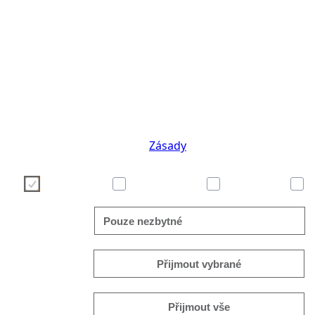
Používáme cookies, abychom pro Vás zpříjemnili po
stránek. Vaši volbu nastavení cookies můžete prov
některé z tlačítek níže. Pokud Vás zajímají podrobn
cookies, navštivte naše
Zásady
Necessary
Preferences
Analytics
Pouze nezbytné
Přijmout vybrané
Přijmout vše