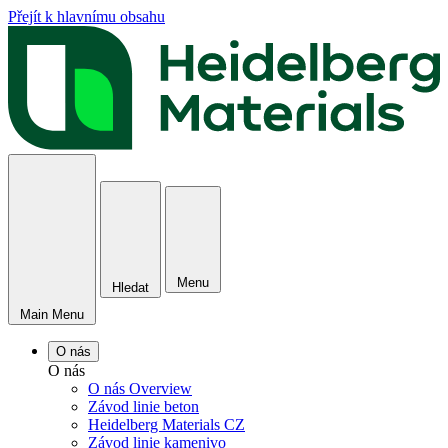
Přejít k hlavnímu obsahu
Menu
Hledat
Main Menu
O nás
O nás
O nás Overview
Závod linie beton
Heidelberg Materials CZ
Závod linie kamenivo