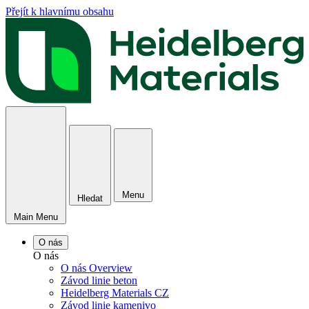
Přejít k hlavnímu obsahu
Menu
Hledat
Main Menu
O nás
O nás
O nás Overview
Závod linie beton
Heidelberg Materials CZ
Závod linie kamenivo