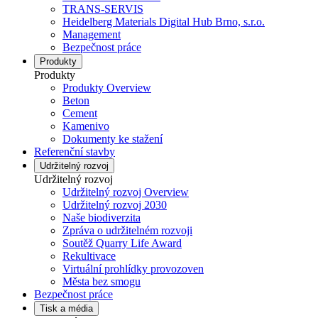
TRANS-SERVIS
Heidelberg Materials Digital Hub Brno, s.r.o.
Management
Bezpečnost práce
Produkty
Produkty
Produkty Overview
Beton
Cement
Kamenivo
Dokumenty ke stažení
Referenční stavby
Udržitelný rozvoj
Udržitelný rozvoj
Udržitelný rozvoj Overview
Udržitelný rozvoj 2030
Naše biodiverzita
Zpráva o udržitelném rozvoji
Soutěž Quarry Life Award
Rekultivace
Virtuální prohlídky provozoven
Města bez smogu
Bezpečnost práce
Tisk a média