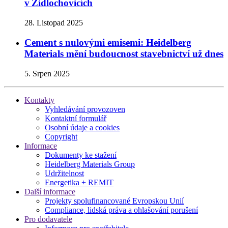
v Židlochovicích
28. Listopad 2025
Cement s nulovými emisemi: Heidelberg
Materials mění budoucnost stavebnictví už dnes
5. Srpen 2025
Kontakty
Vyhledávání provozoven
Kontaktní formulář
Osobní údaje a cookies
Copyright
Informace
Dokumenty ke stažení
Heidelberg Materials Group
Udržitelnost
Energetika + REMIT
Další informace
Projekty spolufinancované Evropskou Unií
Compliance, lidská práva a ohlašování porušení
Pro dodavatele