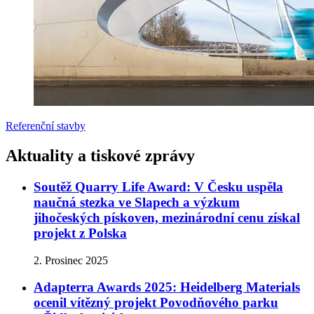
Referenční stavby
Aktuality a tiskové zprávy
Soutěž Quarry Life Award: V Česku uspěla
naučná stezka ve Slapech a výzkum
jihočeských pískoven, mezinárodní cenu získal
projekt z Polska
2. Prosinec 2025
Adapterra Awards 2025: Heidelberg Materials
ocenil vítězný projekt Povodňového parku