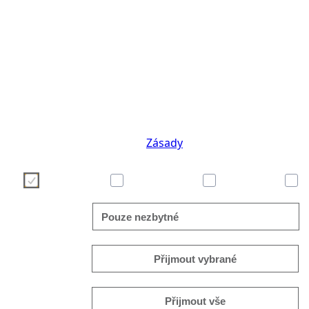
Používáme cookies, abychom pro Vás zpříjemnili po
stránek. Vaši volbu nastavení cookies můžete prov
některé z tlačítek níže. Pokud Vás zajímají podrobn
cookies, navštivte naše
Zásady
Necessary
Preferences
Analytics
Pouze nezbytné
Přijmout vybrané
Přijmout vše