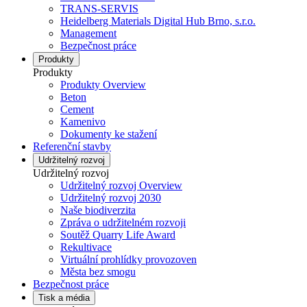
TRANS-SERVIS
Heidelberg Materials Digital Hub Brno, s.r.o.
Management
Bezpečnost práce
Produkty
Produkty
Produkty Overview
Beton
Cement
Kamenivo
Dokumenty ke stažení
Referenční stavby
Udržitelný rozvoj
Udržitelný rozvoj
Udržitelný rozvoj Overview
Udržitelný rozvoj 2030
Naše biodiverzita
Zpráva o udržitelném rozvoji
Soutěž Quarry Life Award
Rekultivace
Virtuální prohlídky provozoven
Města bez smogu
Bezpečnost práce
Tisk a média