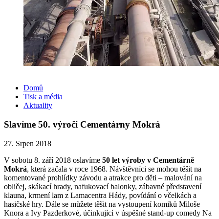
Domů
Tisk a média
Aktuality
Slavíme 50. výročí Cementárny Mokrá
27. Srpen 2018
V sobotu 8. září 2018 oslavíme
50 let výroby v Cementárně
Mokrá
, která začala v roce 1968. Návštěvníci se mohou těšit na
komentované prohlídky závodu a atrakce pro děti – malování na
obličej, skákací hrady, nafukovací balonky, zábavné představení
klauna, krmení lam z Lamacentra Hády, povídání o včelkách a
hasičské hry. Dále se můžete těšit na vystoupení komiků Miloše
Knora a Ivy Pazderkové, účinkující v úspěšné stand-up comedy Na