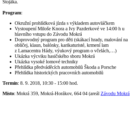
Stojáka.
Program
:
Okružní prohlídková jízda s výkladem autovláčkem
Vystoupení Miloše Knora a Ivy Pazderkové ve 14:00 h u
hlavního vstupu do Závodu Mokrá
Doprovodný program pro děti (skákací hrady, malování na
obličej, klaun, balónky, karikaturisté, krmení lam
z Lamacentra Hády, výukový program o včelách,…)
Ukázka výcviku hasičského sboru Mokrá
Ukázka vysoké lomové techniky
Přehlídka předváděcích automobilů Škoda a Porsche
Přehlídka historických pracovních automobilů
Termín
: 8. 9. 2018, 10:30 - 15:00 hod.
Místo
: Mokrá 359, Mokrá-Horákov, 664 04 (areál
Závodu Mokrá