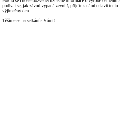
Pokud se chcete dozvědět užitečné informace o výrobě cementu a
podívat se, jak závod vypadá zevnitř, přijďte s námi oslavit tento
výjimečný den.
Těšíme se na setkání s Vámi!