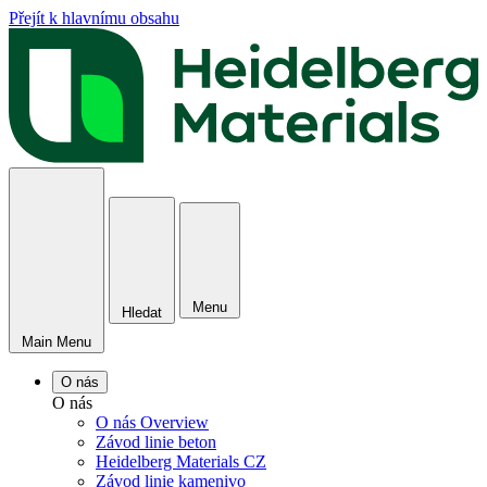
Přejít k hlavnímu obsahu
Menu
Hledat
Main Menu
O nás
O nás
O nás Overview
Závod linie beton
Heidelberg Materials CZ
Závod linie kamenivo