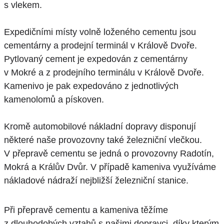
s vlekem.
Expedičními místy volně loženého cementu jsou
cementárny a prodejní terminál v Králově Dvoře.
Pytlovaný cement je expedován z cementárny
v Mokré a z prodejního terminálu v Králově Dvoře.
Kamenivo je pak expedováno z jednotlivých
kamenolomů a pískoven.
Kromě automobilové nákladní dopravy disponují
některé naše provozovny také železniční vlečkou.
V přepravě cementu se jedná o provozovny Radotín,
Mokrá a Králův Dvůr. V případě kameniva využíváme
nákladové nádraží nejbližší železniční stanice.
Při přepravě cementu a kameniva těžíme
z dlouhodobých vztahů s našimi dopravci, díky kterým