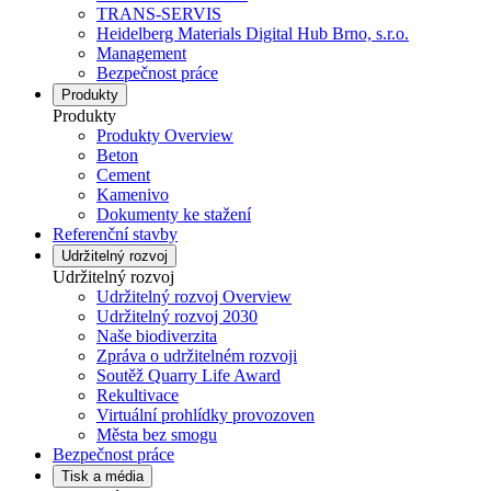
TRANS-SERVIS
Heidelberg Materials Digital Hub Brno, s.r.o.
Management
Bezpečnost práce
Produkty
Produkty
Produkty Overview
Beton
Cement
Kamenivo
Dokumenty ke stažení
Referenční stavby
Udržitelný rozvoj
Udržitelný rozvoj
Udržitelný rozvoj Overview
Udržitelný rozvoj 2030
Naše biodiverzita
Zpráva o udržitelném rozvoji
Soutěž Quarry Life Award
Rekultivace
Virtuální prohlídky provozoven
Města bez smogu
Bezpečnost práce
Tisk a média