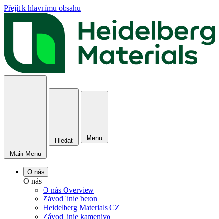
Přejít k hlavnímu obsahu
Menu
Hledat
Main Menu
O nás
O nás
O nás Overview
Závod linie beton
Heidelberg Materials CZ
Závod linie kamenivo