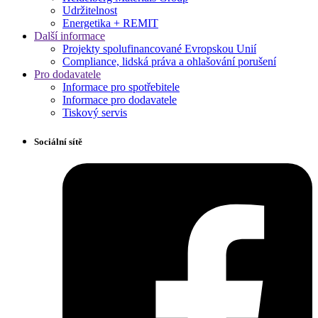
Udržitelnost
Energetika + REMIT
Další informace
Projekty spolufinancované Evropskou Unií
Compliance, lidská práva a ohlašování porušení
Pro dodavatele
Informace pro spotřebitele
Informace pro dodavatele
Tiskový servis
Sociální sítě