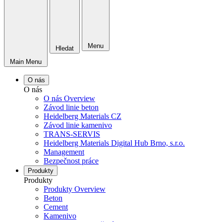
Menu
Hledat
Main Menu
O nás
O nás
O nás Overview
Závod linie beton
Heidelberg Materials CZ
Závod linie kamenivo
TRANS-SERVIS
Heidelberg Materials Digital Hub Brno, s.r.o.
Management
Bezpečnost práce
Produkty
Produkty
Produkty Overview
Beton
Cement
Kamenivo