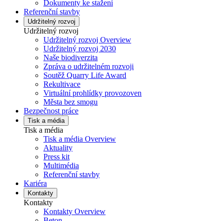
Dokumenty ke stažení
Referenční stavby
Udržitelný rozvoj
Udržitelný rozvoj
Udržitelný rozvoj Overview
Udržitelný rozvoj 2030
Naše biodiverzita
Zpráva o udržitelném rozvoji
Soutěž Quarry Life Award
Rekultivace
Virtuální prohlídky provozoven
Města bez smogu
Bezpečnost práce
Tisk a média
Tisk a média
Tisk a média Overview
Aktuality
Press kit
Multimédia
Referenční stavby
Kariéra
Kontakty
Kontakty
Kontakty Overview
Beton