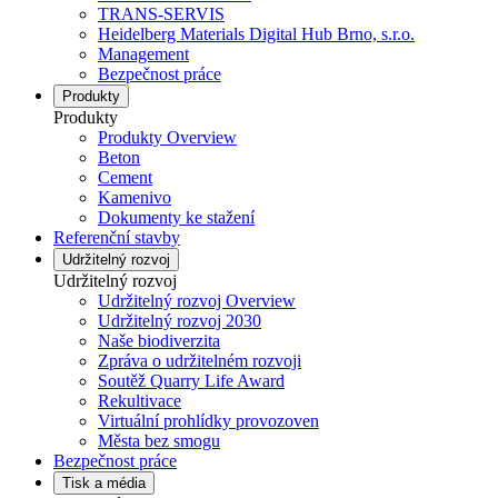
TRANS-SERVIS
Heidelberg Materials Digital Hub Brno, s.r.o.
Management
Bezpečnost práce
Produkty
Produkty
Produkty Overview
Beton
Cement
Kamenivo
Dokumenty ke stažení
Referenční stavby
Udržitelný rozvoj
Udržitelný rozvoj
Udržitelný rozvoj Overview
Udržitelný rozvoj 2030
Naše biodiverzita
Zpráva o udržitelném rozvoji
Soutěž Quarry Life Award
Rekultivace
Virtuální prohlídky provozoven
Města bez smogu
Bezpečnost práce
Tisk a média