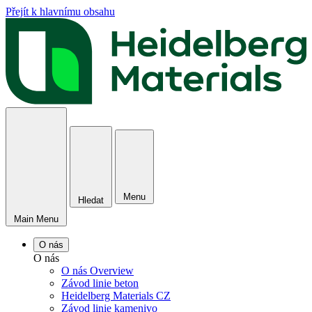
Přejít k hlavnímu obsahu
Menu
Hledat
Main Menu
O nás
O nás
O nás Overview
Závod linie beton
Heidelberg Materials CZ
Závod linie kamenivo