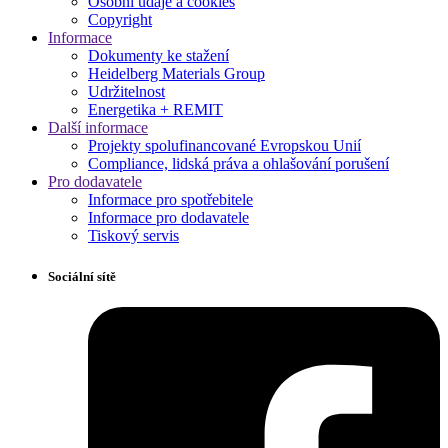
Osobní údaje a cookies
Copyright
Informace
Dokumenty ke stažení
Heidelberg Materials Group
Udržitelnost
Energetika + REMIT
Další informace
Projekty spolufinancované Evropskou Unií
Compliance, lidská práva a ohlašování porušení
Pro dodavatele
Informace pro spotřebitele
Informace pro dodavatele
Tiskový servis
Sociální sítě