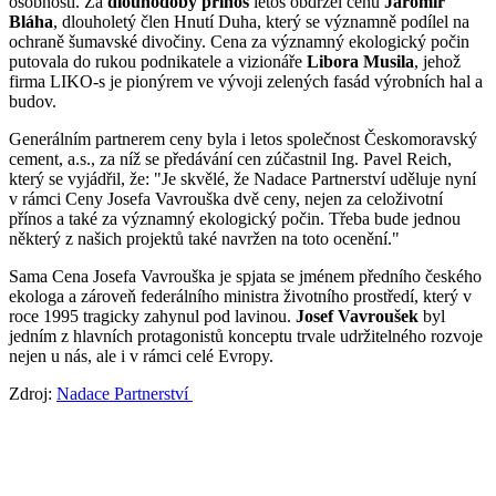
osobnosti. Za
dlouhodobý přínos
letos obdržel cenu
Jaromír
Bláha
, dlouholetý člen Hnutí Duha, který se významně podílel na
ochraně šumavské divočiny. Cena za významný ekologický počin
putovala do rukou podnikatele a vizionáře
Libora Musila
, jehož
firma LIKO-s je pionýrem ve vývoji zelených fasád výrobních hal a
budov.
Generálním partnerem ceny byla i letos společnost Českomoravský
cement, a.s., za níž se předávání cen zúčastnil Ing. Pavel Reich,
který se vyjádřil, že: "Je skvělé, že Nadace Partnerství uděluje nyní
v rámci Ceny Josefa Vavrouška dvě ceny, nejen za celoživotní
přínos a také za významný ekologický počin. Třeba bude jednou
některý z našich projektů také navržen na toto ocenění."
Sama Cena Josefa Vavrouška je spjata se jménem předního českého
ekologa a zároveň federálního ministra životního prostředí, který v
roce 1995 tragicky zahynul pod lavinou.
Josef Vavroušek
byl
jedním z hlavních protagonistů konceptu trvale udržitelného rozvoje
nejen u nás, ale i v rámci celé Evropy.
Zdroj:
Nadace Partnerství