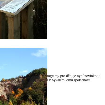
, kde probíhají ekovýchovné programy pro děti, je nyní novinkou i
Cesta rákosím, která se nachází v bývalém lomu společnosti
Českomoravský cement, a.s.