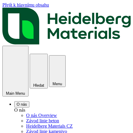
Přejít k hlavnímu obsahu
Menu
Hledat
Main Menu
O nás
O nás
O nás Overview
Závod linie beton
Heidelberg Materials CZ
Závod linie kamenivo