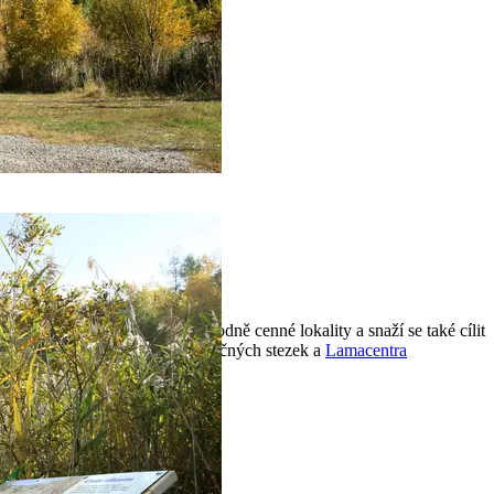
. Její členové zde pečují o přírodně cenné lokality a snaží se také cílit
na veřejnost. Kromě dvou naučných stezek a
Lamacentra