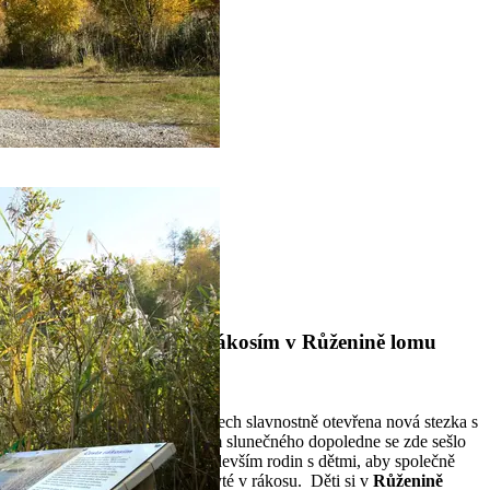
1
2
Domů
Tisk a média
Aktuality
Otevření stezky Cesta rákosím v Růženině lomu
24. Říjen 2016
V neděli 16. října byla na Hádech slavnostně otevřena nová stezka s
názvem Cesta rákosím. Během slunečného dopoledne se zde sešlo
několik desítek účastníků, především rodin s dětmi, aby společně
objevili krásy nové stezky skryté v rákosu. Děti si v
Růženině