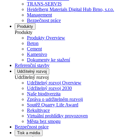
TRANS-SERVIS
Heidelberg Materials Digital Hub Brno, s.r.o.
Management
Bezpečnost práce
Produkty
Produkty
Produkty Overview
Beton
Cement
Kamenivo
Dokumenty ke stažení
Referenční stavby
Udržitelný rozvoj
Udržitelný rozvoj
Udržitelný rozvoj Overview
Udržitelný rozvoj 2030
Naše biodiverzita
Zpráva o udržitelném rozvoji
Soutěž Quarry Life Award
Rekultivace
Virtuální prohlídky provozoven
Města bez smogu
Bezpečnost práce
Tisk a média