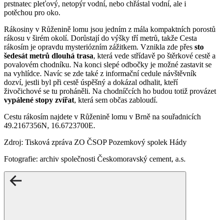
prstnatec pleťový, netopýr vodní, nebo chřástal vodní, ale i
potěchou pro oko.
Rákosiny v Růženině lomu jsou jedním z mála kompaktních porostů
rákosu v širém okolí. Dorůstají do výšky tří metrů, takže Cesta
rákosím je opravdu mysteriózním zážitkem. Vznikla zde přes
sto
šedesát metrů dlouhá trasa
, která vede střídavě po štěrkové cestě a
povalovém chodníku. Na konci slepé odbočky je možné zastavit se
na vyhlídce. Navíc se zde také z informační cedule návštěvník
dozví, jestli byl při cestě úspěšný a dokázal odhalit, kteří
živočichové se tu proháněli. Na chodníčcích ho budou totiž provázet
vypálené stopy zvířat
, která sem občas zabloudí.
Cestu rákosím najdete v Růženině lomu v Brně na souřadnicích
49.2167356N, 16.6723700E.
Zdroj: Tisková zpráva ZO ČSOP Pozemkový spolek Hády
Fotografie: archiv společnosti Českomoravský cement, a.s.