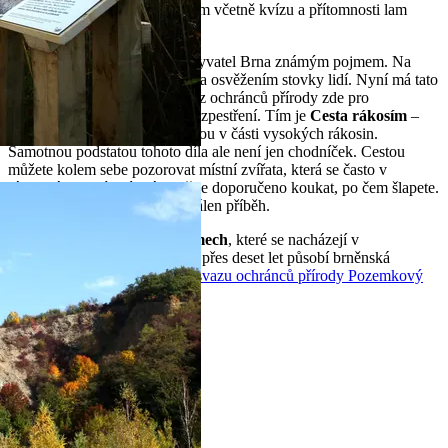
lomu
užívaly zajímavý program včetně kvízu a přítomnosti lam
alpak.
Růženin lom je pro většinu obyvatel Brna známým pojmem. Na
takzvaná Jezírka chodí v létě za osvěžením stovky lidí. Nyní má tato
lokalita něco navíc. Český svaz ochránců přírody zde pro
návštěvníky vytvořil zajímavé zpestření. Tím je
Cesta rákosím
–
chodníček klikatící se nad vodou v části vysokých rákosin.
Samotnou podstatou tohoto díla ale není jen chodníček. Cestou
můžete kolem sebe pozorovat místní zvířata, která se často v
rákosinách ukrývají. Zároveň je doporučeno koukat, po čem šlapete.
Do Cesty rákosím je totiž vypálen příběh.
V takzvaných
Hádeckých lomech
, které se nacházejí v
severovýchodní části Brna, již přes deset let působí brněnská
základní organizace Českého svazu ochránců přírody Pozemkový
spolek Hády