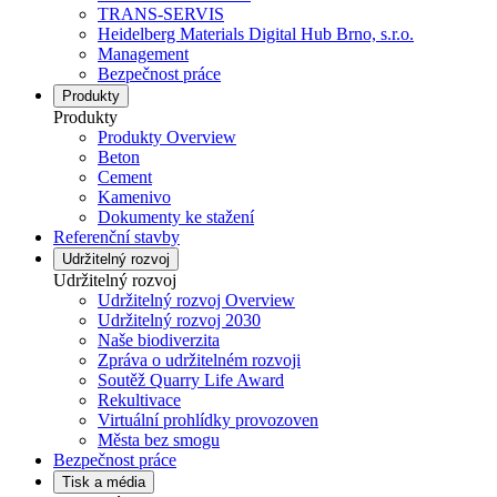
TRANS-SERVIS
Heidelberg Materials Digital Hub Brno, s.r.o.
Management
Bezpečnost práce
Produkty
Produkty
Produkty Overview
Beton
Cement
Kamenivo
Dokumenty ke stažení
Referenční stavby
Udržitelný rozvoj
Udržitelný rozvoj
Udržitelný rozvoj Overview
Udržitelný rozvoj 2030
Naše biodiverzita
Zpráva o udržitelném rozvoji
Soutěž Quarry Life Award
Rekultivace
Virtuální prohlídky provozoven
Města bez smogu
Bezpečnost práce
Tisk a média