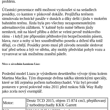
problém.
Účastníci prezentace měli možnost vyzkoušet si na sedadlech
posádky, co kamion v pískovně dokáže. Projížďka terénem
simulovala technické pasáže v dunách a díky dešti i jízdu v mokrém
bahnitém terénu. Jízda byla pro všechny nezapomenutelným
adrenalinovým zážitkem. V kabině bylo nutné během jízdy
nemluvit, mít na hlavě přilbu a držet se velmi pevně trubkového
rámu - i když jste připoutáni pětibodovým bezpečnostním pásem,
hlava, ruce a nohy si bez soustředěného posedu a držení těla totiž
dělají, co chtějí. Posádky proto musí při závodu neustále sledovat
trať před sebou a být ve střehu, aby mohly předvídat pohyb vozu a
vyvarovat se tak možnému zranění páteře.
Něco o závodním kamionu Liaz:
Poslední model Liazu je výsledkem desetiletého vývoje týmu kolem
Martina Macíka. Tým disponuje dvěma takřka identickými speciály,
které se liší zejména počtem turbodmychadel. Vůz byl prvotně
postaven v první polovině roku 2011 před ruskou Silk Way Rally
jako zcela nový exemplář.
Deutz TCD 2015, objem 15 874 cm3, přeplňovaný
Motor:
2 turbodmychadly KKK Garrett