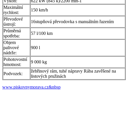
Výkon:
622 kW (845 k)/2200 min-1
Maximální
150 km/h
rychlost:
Převodové
16stupňová převodovka s manuálním řazením
ústrojí:
Průměrná
57 l/100 km
spotřeba:
Objem
palivové
900 l
nádrže:
Pohotovostní
9 000 kg
hmotnost:
žebřinový rám, tuhé nápravy Rába zavěšené na
Podvozek:
listových pružinách
www.piskovnymorava.cz&nbsp