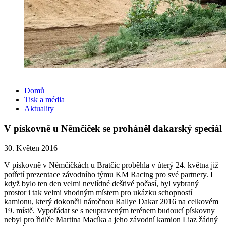
Domů
Tisk a média
Aktuality
V pískovně u Němčiček se proháněl dakarský speciál
30. Květen 2016
V pískovně v Němčičkách u Bratčic proběhla v úterý 24. května již
potřetí prezentace závodního týmu KM Racing pro své partnery. I
když bylo ten den velmi nevlídné deštivé počasí, byl vybraný
prostor i tak velmi vhodným místem pro ukázku schopností
kamionu, který dokončil náročnou Rallye Dakar 2016 na celkovém
19. místě. Vypořádat se s neupraveným terénem budoucí pískovny
nebyl pro řidiče Martina Macíka a jeho závodní kamion Liaz žádný