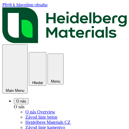
Přejít k hlavnímu obsahu
Menu
Hledat
Main Menu
O nás
O nás
O nás Overview
Závod linie beton
Heidelberg Materials CZ
Závod linie kamenivo