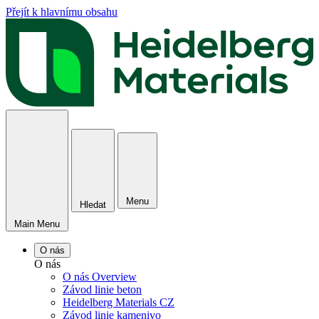
Přejít k hlavnímu obsahu
Menu
Hledat
Main Menu
O nás
O nás
O nás Overview
Závod linie beton
Heidelberg Materials CZ
Závod linie kamenivo