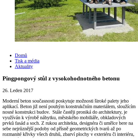
Domů
Tisk a média
Aktuality
Pingpongový stůl z vysokohodnotného betonu
26. Leden 2017
Moderní beton současnosti poskytuje možnosti široké palety jeho
aplikací. Beton již není pouhým konstrukčním materiálem, sloužícím
nosné konstrukci budov. Stále častěji proniká do architektury, je
využíván k výrobě nábytku, městského mobiliáře, obkladových
prvků fasád a soch. Z rukou architekta, designéra či umělce bere na
sebe nejrůznější podoby od přísně geometrických tvarů až po
rozmanité křivky všech druhů, zbarví plochy v exteriéru či interiéru,