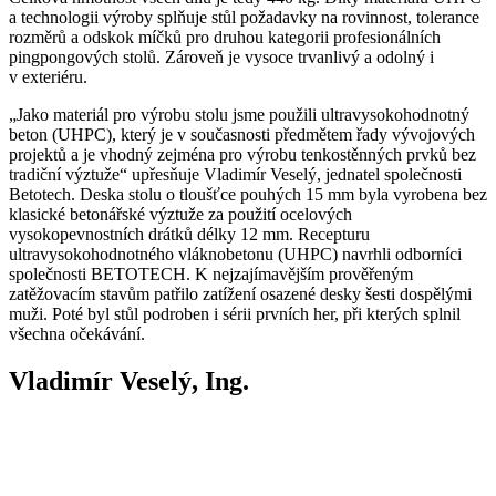
a technologii výroby splňuje stůl požadavky na rovinnost, tolerance
rozměrů a odskok míčků pro druhou kategorii profesionálních
pingpongových stolů. Zároveň je vysoce trvanlivý a odolný i
v exteriéru.
„Jako materiál pro výrobu stolu jsme použili ultravysokohodnotný
beton (UHPC), který je v současnosti předmětem řady vývojových
projektů a je vhodný zejména pro výrobu tenkostěnných prvků bez
tradiční výztuže“ upřesňuje Vladimír Veselý, jednatel společnosti
Betotech. Deska stolu o tloušťce pouhých 15 mm byla vyrobena bez
klasické betonářské výztuže za použití ocelových
vysokopevnostních drátků délky 12 mm. Recepturu
ultravysokohodnotného vláknobetonu (UHPC) navrhli odborníci
společnosti BETOTECH. K nejzajímavějším prověřeným
zatěžovacím stavům patřilo zatížení osazené desky šesti dospělými
muži. Poté byl stůl podroben i sérii prvních her, při kterých splnil
všechna očekávání.
Vladimír Veselý, Ing.