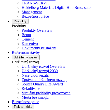
TRANS-SERVIS
Heidelberg Materials Digital Hub Brno, s.r.o.
Management
Bezpečnost práce
Produkty
Produkty
Produkty Overview
Beton
Cement
Kamenivo
Dokumenty ke stažení
Referenční stavby
Udržitelný rozvoj
Udržitelný rozvoj
Udržitelný rozvoj Overview
Udržitelný rozvoj 2030
Naše biodiverzita
Zpráva o udržitelném rozvoji
Soutěž Quarry Life Award
Rekultivace
Virtuální prohlídky provozoven
Města bez smogu
Bezpečnost práce
Tisk a média