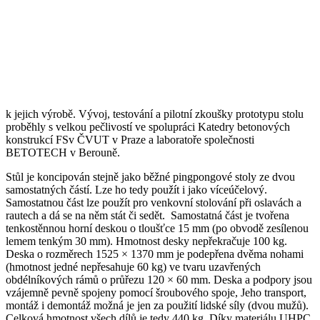
k jejich výrobě. Vývoj, testování a pilotní zkoušky prototypu stolu
proběhly s velkou pečlivostí ve spolupráci Katedry betonových
konstrukcí FSv ČVUT v Praze a laboratoře společnosti
BETOTECH v Berouně.
Stůl je koncipován stejně jako běžné pingpongové stoly ze dvou
samostatných částí. Lze ho tedy použít i jako víceúčelový.
Samostatnou část lze použít pro venkovní stolování při oslavách a
rautech a dá se na něm stát či sedět. Samostatná část je tvořena
tenkostěnnou horní deskou o tloušťce 15 mm (po obvodě zesílenou
lemem tenkým 30 mm). Hmotnost desky nepřekračuje 100 kg.
Deska o rozměrech 1525 × 1370 mm je podepřena dvěma nohami
(hmotnost jedné nepřesahuje 60 kg) ve tvaru uzavřených
obdélníkových rámů o průřezu 120 × 60 mm. Deska a podpory jsou
vzájemně pevně spojeny pomocí šroubového spoje, Jeho transport,
montáž i demontáž možná je jen za použití lidské síly (dvou mužů).
Celková hmotnost všech dílů je tedy 440 kg. Díky materiálu UHPC