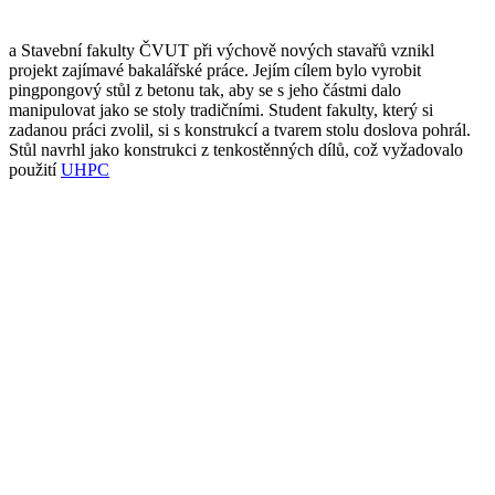
a Stavební fakulty ČVUT při výchově nových stavařů vznikl
projekt zajímavé bakalářské práce. Jejím cílem bylo vyrobit
pingpongový stůl z betonu tak, aby se s jeho částmi dalo
manipulovat jako se stoly tradičními. Student fakulty, který si
zadanou práci zvolil, si s konstrukcí a tvarem stolu doslova pohrál.
Stůl navrhl jako konstrukci z tenkostěnných dílů, což vyžadovalo
použití
UHPC