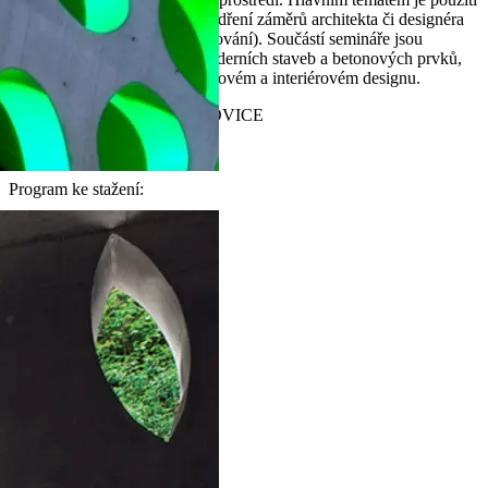
betonu jako materiálu pro vyjádření záměrů architekta či designéra
(tvar, vzhled, barevnost, zpracování). Součástí semináře jsou
zajímavá řešení konstrukcí moderních staveb a betonových prvků,
kde byl použit beton v exteriérovém a interiérovém designu.
2. 3. 2017 - ČESKÉ BUDĚJOVICE
16.3. 2017 - OSTRAVA
Program ke stažení: