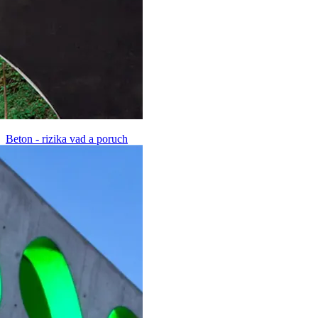
Beton - rizika vad a poruch
PDF, 36.3 KB