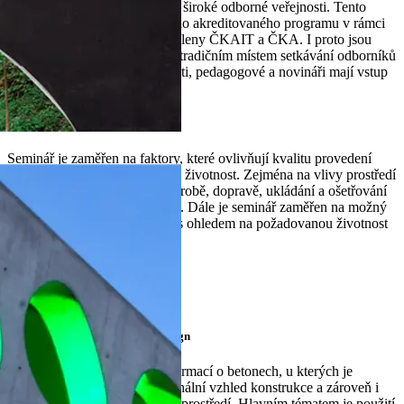
studentům, pedagogům a další široké odborné veřejnosti. Tento
vzdělávací projekt je zařazen do akreditovaného programu v rámci
celoživotního vzdělávání pro členy ČKAIT a ČKA. I proto jsou
semináře Beton University již tradičním místem setkávání odborníků
a profesionálů z oboru. Studenti, pedagogové a novináři mají vstup
zdarma.
Beton - rizika vad a poruch
Seminář je zaměřen na faktory, které ovlivňují kvalitu provedení
betonových konstrukcí a jejich životnost. Zejména na vlivy prostředí
působící na beton, vlivy při výrobě, dopravě, ukládání a ošetřování
betonu, včetně bednících prací. Dále je seminář zaměřen na možný
postup při navrhování betonu s ohledem na požadovanou životnost
betonové konstrukce.
9. 3. 2017 - DĚČÍN
30. 3. 2016 - PRAHA
Betony pro moderní stavby a design
Seminář poskytuje souhrn informací o betonech, u kterých je
vyžadován zejména kvalitní finální vzhled konstrukce a zároveň i
funkčnost a odolnost v daném prostředí. Hlavním tématem je použití