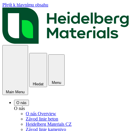
Přejít k hlavnímu obsahu
Menu
Hledat
Main Menu
O nás
O nás
O nás Overview
Závod linie beton
Heidelberg Materials CZ
Závod linie kamenivo