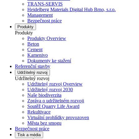
TRANS-SERVIS
Heidelberg Materials Digital Hub Brno, s.r.o.
Management
Bezpečnost práce
Produkty
Produkty
Produkty Overview
Beton
Cement
Kamenivo
Dokumenty ke stažení
Referenční stavby
Udržitelný rozvoj
Udržitelný rozvoj
Udržitelný rozvoj Overview
Udržitelný rozvoj 2030
Naše biodiverzita
Zpráva o udržitelném rozvoji
Soutěž Quarry Life Award
Rekultivace
Virtuální prohlídky provozoven
Města bez smogu
Bezpečnost práce
Tisk a média