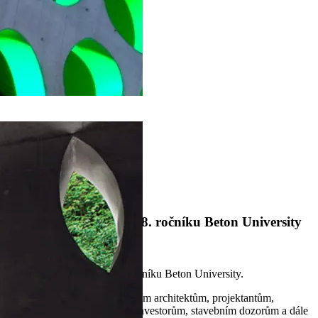
1
2
Domů
Tisk a média
Aktuality
Pozvánka na semináře 8. ročníku Beton University
8. Únor 2017
Zveme Vás na semináře 8. ročníku Beton University.
Semináře jsou určeny především architektům, projektantům,
zástupcům stavebních firem, investorům, stavebním dozorům a dále