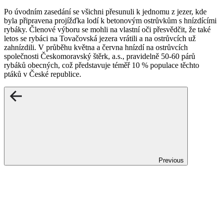
Po úvodním zasedání se všichni přesunuli k jednomu z jezer, kde
byla připravena projížďka lodí k betonovým ostrůvkům s hnízdícími
rybáky. Členové výboru se mohli na vlastní oči přesvědčit, že také
letos se rybáci na Tovačovská jezera vrátili a na ostrůvcích už
zahnízdili. V průběhu května a června hnízdí na ostrůvcích
společnosti Českomoravský štěrk, a.s., pravidelně 50-60 párů
rybáků obecných, což představuje téměř 10 % populace těchto
ptáků v České republice.
Previous