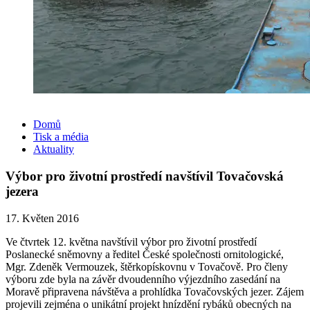
Domů
Tisk a média
Aktuality
Výbor pro životní prostředí navštívil Tovačovská
jezera
17. Květen 2016
Ve čtvrtek 12. května navštívil výbor pro životní prostředí
Poslanecké sněmovny a ředitel České společnosti ornitologické,
Mgr. Zdeněk Vermouzek, štěrkopískovnu v Tovačově. Pro členy
výboru zde byla na závěr dvoudenního výjezdního zasedání na
Moravě připravena návštěva a prohlídka Tovačovských jezer. Zájem
projevili zejména o unikátní projekt hnízdění rybáků obecných na