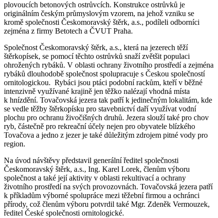
plovoucích betonových ostrůvcích. Konstrukce ostrůvků je
originálním českým průmyslovým vzorem, na jehož vzniku se
kromě společnosti Českomoravský štěrk, a.s., podíleli odborníci
zejména z firmy Betotech a ČVUT Praha.
Společnost Českomoravský štěrk, a.s., která na jezerech těží
štěrkopísek, se pomocí těchto ostrůvků snaží zvětšit populaci
ohrožených rybáků. V oblasti ochrany životního prostředí a zejména
rybáků dlouhodobě společnost spolupracuje s Českou společností
ornitologickou. Rybáci jsou ptáci podobní rackům, kteří v běžné
intenzivně využívané krajině jen těžko nalézají vhodná místa
k hnízdění. Tovačovská jezera tak patří k jedinečným lokalitám, kde
se vedle těžby štěrkopísku pro stavebnictví daří využívat vodní
plochu pro ochranu živočišných druhů. Jezera slouží také pro chov
ryb, částečně pro rekreační účely nejen pro obyvatele blízkého
Tovačova a jedno z jezer je také důležitým zdrojem pitné vody pro
region.
Na úvod návštěvy představil generální ředitel společnosti
Českomoravský štěrk, a.s., Ing. Karel Lorek, členům výboru
společnost a také její aktivity v oblasti rekultivací a ochrany
životního prostředí na svých provozovnách. Tovačovská jezera patří
k příkladům výborné spolupráce mezi těžební firmou a ochránci
přírody, což členům výboru potvrdil také Mgr. Zdeněk Vermouzek,
ředitel České společnosti ornitologické.