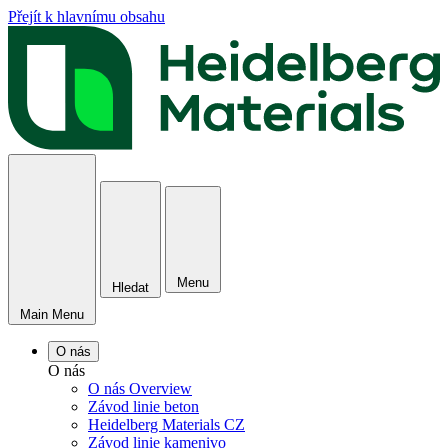
Přejít k hlavnímu obsahu
Menu
Hledat
Main Menu
O nás
O nás
O nás Overview
Závod linie beton
Heidelberg Materials CZ
Závod linie kamenivo