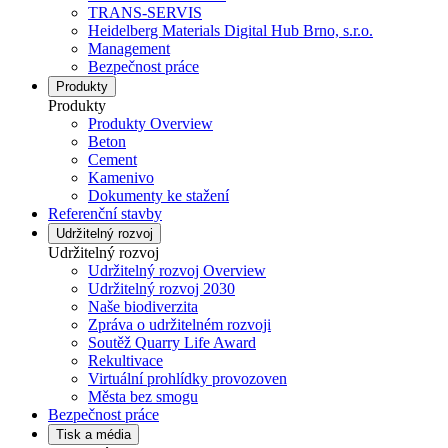
TRANS-SERVIS
Heidelberg Materials Digital Hub Brno, s.r.o.
Management
Bezpečnost práce
Produkty
Produkty
Produkty Overview
Beton
Cement
Kamenivo
Dokumenty ke stažení
Referenční stavby
Udržitelný rozvoj
Udržitelný rozvoj
Udržitelný rozvoj Overview
Udržitelný rozvoj 2030
Naše biodiverzita
Zpráva o udržitelném rozvoji
Soutěž Quarry Life Award
Rekultivace
Virtuální prohlídky provozoven
Města bez smogu
Bezpečnost práce
Tisk a média