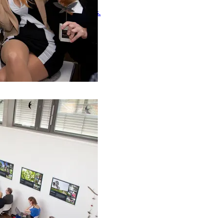
, a
Českomoravský cement, a.s.