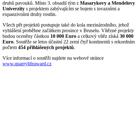
druhů pavouků. Místo 3. obsadil tým z
Masarykovy a Mendelovy
Univerzity
s projektem zabývajícím se bojem s invazními a
expanzivními druhy rostlin.
Všech pět projektů postupuje také do kola mezinárodního, jehož
vyhlášení proběhne začátkem prosince v Bruselu. Vítězné projekty
budou oceněny částkou
10 000 Euro
a celkový vítěz získá
30 000
Euro
. Soutěže se letos účastní 22 zemí čtyř kontinentů s rekordním
počtem
454 přihlášených projektů
.
Více informací o soutěži najdete na webové stránce
www.quarrylifeaward.cz