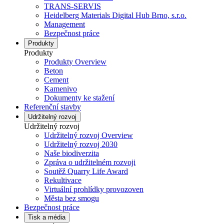
TRANS-SERVIS
Heidelberg Materials Digital Hub Brno, s.r.o.
Management
Bezpečnost práce
Produkty
Produkty
Produkty Overview
Beton
Cement
Kamenivo
Dokumenty ke stažení
Referenční stavby
Udržitelný rozvoj
Udržitelný rozvoj
Udržitelný rozvoj Overview
Udržitelný rozvoj 2030
Naše biodiverzita
Zpráva o udržitelném rozvoji
Soutěž Quarry Life Award
Rekultivace
Virtuální prohlídky provozoven
Města bez smogu
Bezpečnost práce
Tisk a média