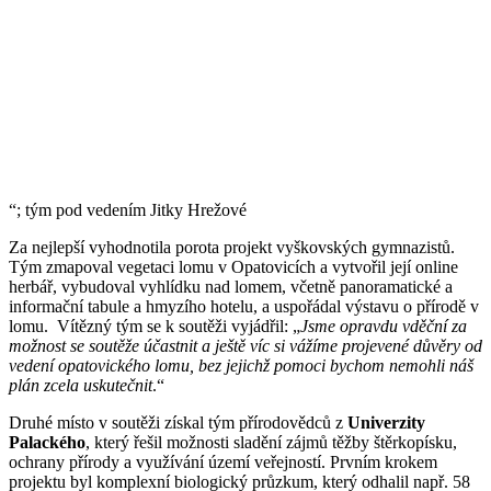
“; tým pod vedením Jitky Hrežové
Za nejlepší vyhodnotila porota projekt vyškovských gymnazistů.
Tým zmapoval vegetaci lomu v Opatovicích a vytvořil její online
herbář, vybudoval vyhlídku nad lomem, včetně panoramatické a
informační tabule a hmyzího hotelu, a uspořádal výstavu o přírodě v
lomu. Vítězný tým se k soutěži vyjádřil: „
Jsme opravdu vděční za
možnost se soutěže účastnit a ještě víc si vážíme projevené důvěry od
vedení opatovického lomu, bez jejichž pomoci bychom nemohli náš
plán zcela uskutečnit
.“
Druhé místo v soutěži získal tým přírodovědců z
Univerzity
Palackého
, který řešil možnosti sladění zájmů těžby štěrkopísku,
ochrany přírody a využívání území veřejností. Prvním krokem
projektu byl komplexní biologický průzkum, který odhalil např. 58