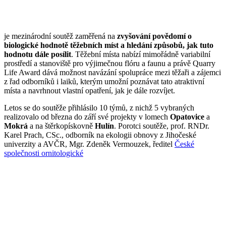
je mezinárodní soutěž zaměřená na
zvyšování povědomí o
biologické hodnotě těžebních míst a hledání způsobů, jak tuto
hodnotu dále posílit
. Těžební místa nabízí mimořádně variabilní
prostředí a stanoviště pro výjimečnou flóru a faunu a právě Quarry
Life Award dává možnost navázání spolupráce mezi těžaři a zájemci
z řad odborníků i laiků, kterým umožní poznávat tato atraktivní
místa a navrhnout vlastní opatření, jak je dále rozvíjet.
Letos se do soutěže přihlásilo 10 týmů, z nichž 5 vybraných
realizovalo od března do září své projekty v lomech
Opatovice
a
Mokrá
a na štěrkopískovně
Hulín
. Porotci soutěže, prof. RNDr.
Karel Prach, CSc., odborník na ekologii obnovy z Jihočeské
univerzity a AVČR, Mgr. Zdeněk Vermouzek, ředitel
České
společnosti ornitologické