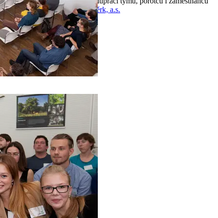
hezkou tečkou za půlroční spoluprací týmů, porotců i zaměstnanců
společností
Českomoravský štěrk, a.s.