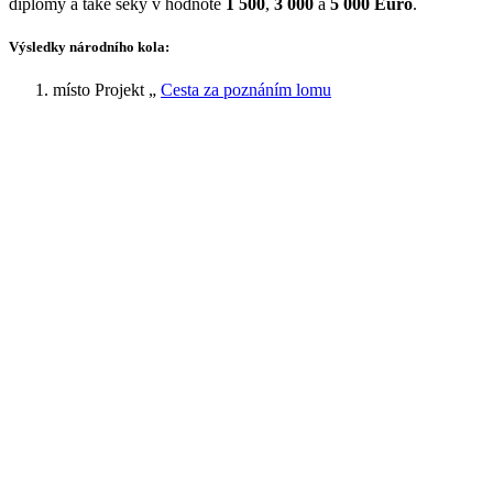
diplomy a také šeky v hodnotě
1 500
,
3 000
a
5 000 Euro
.
Výsledky národního kola:
místo Projekt „
Cesta za poznáním lomu