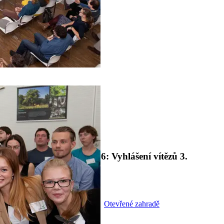
1
2
Domů
Tisk a média
Aktuality
Quarry Life Award 2016: Vyhlášení vítězů 3.
ročníku soutěže
13. Listopad 2016
V pátek 4. listopadu 2016 se v
Otevřené zahradě