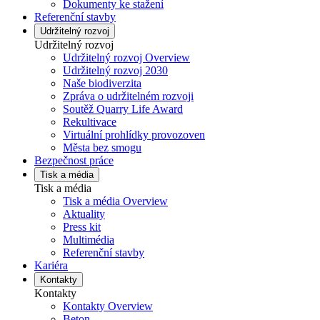
Dokumenty ke stažení
Referenční stavby
Udržitelný rozvoj
Udržitelný rozvoj
Udržitelný rozvoj Overview
Udržitelný rozvoj 2030
Naše biodiverzita
Zpráva o udržitelném rozvoji
Soutěž Quarry Life Award
Rekultivace
Virtuální prohlídky provozoven
Města bez smogu
Bezpečnost práce
Tisk a média
Tisk a média
Tisk a média Overview
Aktuality
Press kit
Multimédia
Referenční stavby
Kariéra
Kontakty
Kontakty
Kontakty Overview
Beton