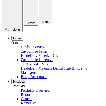
Menu
Hledat
Main Menu
O nás
O nás
O nás Overview
Závod linie beton
Heidelberg Materials CZ
Závod linie kamenivo
TRANS-SERVIS
Heidelberg Materials Digital Hub Brno, s.r.o.
Management
Bezpečnost práce
Produkty
Produkty
Produkty Overview
Beton
Cement
Kamenivo