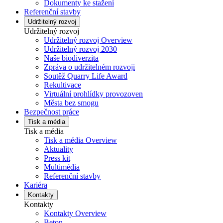
Dokumenty ke stažení
Referenční stavby
Udržitelný rozvoj
Udržitelný rozvoj
Udržitelný rozvoj Overview
Udržitelný rozvoj 2030
Naše biodiverzita
Zpráva o udržitelném rozvoji
Soutěž Quarry Life Award
Rekultivace
Virtuální prohlídky provozoven
Města bez smogu
Bezpečnost práce
Tisk a média
Tisk a média
Tisk a média Overview
Aktuality
Press kit
Multimédia
Referenční stavby
Kariéra
Kontakty
Kontakty
Kontakty Overview
Beton