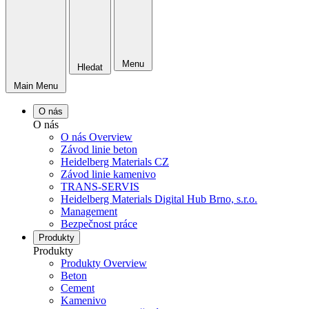
Menu
Hledat
Main Menu
O nás
O nás
O nás Overview
Závod linie beton
Heidelberg Materials CZ
Závod linie kamenivo
TRANS-SERVIS
Heidelberg Materials Digital Hub Brno, s.r.o.
Management
Bezpečnost práce
Produkty
Produkty
Produkty Overview
Beton
Cement
Kamenivo