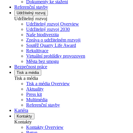
Dokumenty ke stažení
Referenční stavby
Udržitelný rozvoj
Udržitelný rozvoj
Udržitelný rozvoj Overview
Udržitelný rozvoj 2030
Naše biodiverzita
Zpráva o udržitelném rozvoji
Soutěž Quarry Life Award
Rekultivace
Virtuální prohlídky provozoven
Města bez smogu
Bezpečnost práce
Tisk a média
Tisk a média
Tisk a média Overview
Aktuality
Press kit
Multimédia
Referenční stavby
Kariéra
Kontakty
Kontakty
Kontakty Overview
Beton