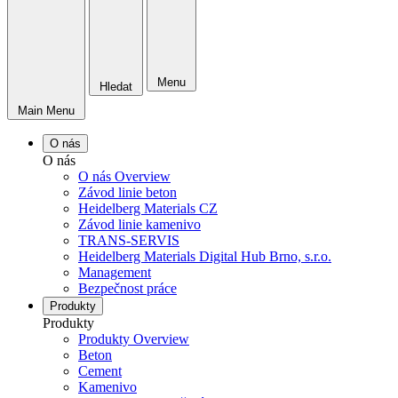
Menu
Hledat
Main Menu
O nás
O nás
O nás Overview
Závod linie beton
Heidelberg Materials CZ
Závod linie kamenivo
TRANS-SERVIS
Heidelberg Materials Digital Hub Brno, s.r.o.
Management
Bezpečnost práce
Produkty
Produkty
Produkty Overview
Beton
Cement
Kamenivo