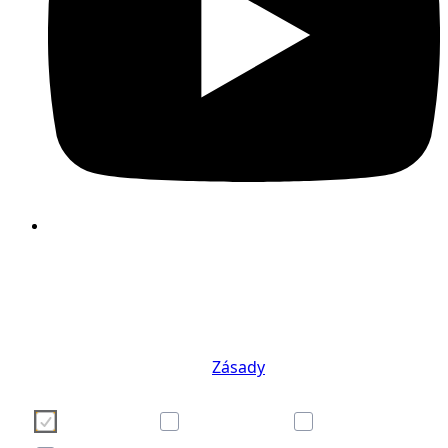
Používáme cookies, abychom pro Vás zpříjemni
používání webových stránek. Vaši volbu nastave
cookies můžete provést kliknutím na některé z tlačít
níže. Pokud Vás zajímají podrobnosti o soubore
cookies, navštivte naše
Zásady
Necessary
Preferences
Analytics