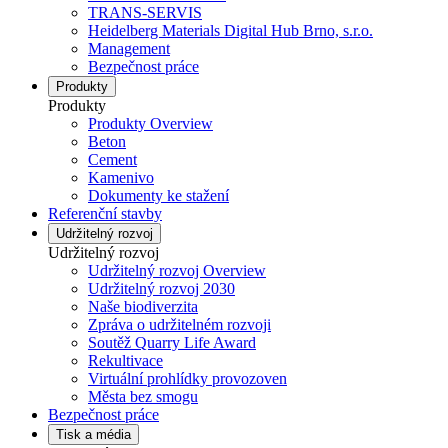
TRANS-SERVIS
Heidelberg Materials Digital Hub Brno, s.r.o.
Management
Bezpečnost práce
Produkty
Produkty
Produkty Overview
Beton
Cement
Kamenivo
Dokumenty ke stažení
Referenční stavby
Udržitelný rozvoj
Udržitelný rozvoj
Udržitelný rozvoj Overview
Udržitelný rozvoj 2030
Naše biodiverzita
Zpráva o udržitelném rozvoji
Soutěž Quarry Life Award
Rekultivace
Virtuální prohlídky provozoven
Města bez smogu
Bezpečnost práce
Tisk a média