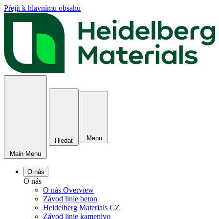
Přejít k hlavnímu obsahu
Menu
Hledat
Main Menu
O nás
O nás
O nás Overview
Závod linie beton
Heidelberg Materials CZ
Závod linie kamenivo