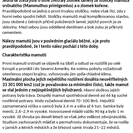
Jedná se zcela jistě o silně zvětralý zlomek lamely ze stoličky mamuta
srstnatého (Mammuthus primigemius) a o zlomek kořene.
Pravděpodobně se jedná o první trvalou stoličku, nelze však říci, zda z
horní nebo spodní čelisti. Stoličky mamu­tů mají komplikovanou stavbu,
jsou složené z četných příčně položených lamel, jejichž povrch je ze
skloviny. Mezi sebou jsou oddělené dentinem a bok zubu je přikrytý
cementem.
Nálezy mamutů jsou v posledním glaciálu běžné, a je proto
pravděpodobné, že i tento nález pochází z této doby.
Charakteristika mamutů
První mamuti srstnatí se objevili na Si­biři a odtud se rozšířili po celé
Evropě a pronikli i do Severní Ameriky. Ke své­mu pobytu vyžadovali
otevřenou stepní krajinu, vyhovovalo jim spíše chladné klima.
Maximální plocha jejich největ­šího rozšíření dosáhla neuvěřitelných
33 301 000 km2 (což je považováno za minimální číslo), takže mamut
se stal jedním z nejúspěšnějších býložravců.
Hlavní složkou jejich
potravy byla trá­va. Dospělý mamut spotřeboval denně asi 46 kg suché
rostlinné potravy. Vody vyžadoval denně 70–100 litrů. Největší
zaznamenaná výška u samců byla 3,4 m a váha až 6 tun. Samice byly
menší, 2,6–2,9 m vysoké. Novorozené mládě vážilo 90 kg a bylo 1 m
vysoké. Již zhru­ba po deseti letech se však jeho velikost zdvojnásobila.
Studium zachovaných mláďat v permafrostu dokumentuje, že se rodila
v jarních a letních měsících a že březost samic trvala 21–22 měsíců.