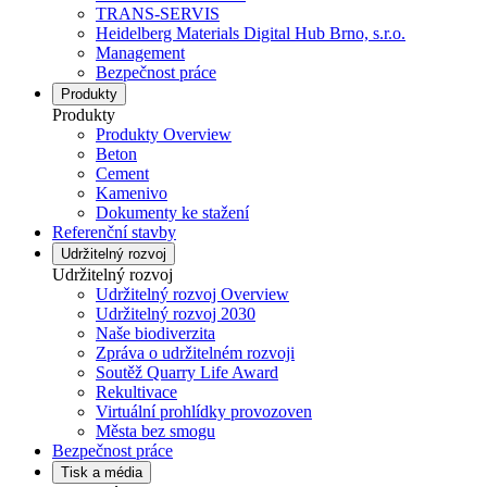
TRANS-SERVIS
Heidelberg Materials Digital Hub Brno, s.r.o.
Management
Bezpečnost práce
Produkty
Produkty
Produkty Overview
Beton
Cement
Kamenivo
Dokumenty ke stažení
Referenční stavby
Udržitelný rozvoj
Udržitelný rozvoj
Udržitelný rozvoj Overview
Udržitelný rozvoj 2030
Naše biodiverzita
Zpráva o udržitelném rozvoji
Soutěž Quarry Life Award
Rekultivace
Virtuální prohlídky provozoven
Města bez smogu
Bezpečnost práce
Tisk a média