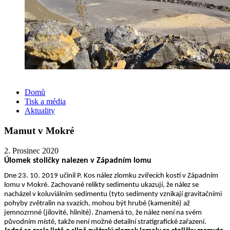
Domů
Tisk a média
Aktuality
Mamut v Mokré
2. Prosinec 2020
Úlomek stoličky nalezen v Západním lomu
Dne 23. 10. 2019 učinil P. Kos nález zlomku zvířecích kostí v Západním
lomu v Mokré. Zachované relikty sedimentu ukazují, že nález se
nacházel v koluviálním sedimentu (tyto sedimenty vznikají gravitačními
pohyby zvětralin na svazích, mo­hou být hrubé (kamenité) až
jemnozrnné (jílovité, hlinité). Znamená to, že nález není na svém
původním místě, takže není možné detailní stratigrafické zařazení.