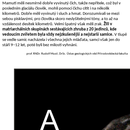
Mamuti měli nesmírně dobře vyvinutý čich, takže nepřítele, což byl v
posled­ním glaciálu člověk, mohli pomocí čichu cítit i na několik
kilometrů. Dobře měli vyvinutý i sluch a hmat. Dorozumívali se mezi
sebou pisklavými, pro člově­ka skoro neslyšitelnými tóny, a to až na
vzdálenost desítek kilometrů. Velmi špatný však měli zrak.
Žili v
matriarchál­ních skupinách sestávajících zhruba z 20 jedinců, kde
vedoucím zvířetem byla vždy nejzkušenější a nejstarší sa­mice.
V tlupě
se vedle samic nacházela i všechna jejich mláďata, samci však jen do
stáří 9–12 let, poté byli bez milosti vyhnáni.
prof. RNDr. Rudolf Musil, DrSc. Ústav geologických věd Přírodovědecká fakulta