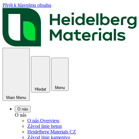
Přejít k hlavnímu obsahu
Menu
Hledat
Main Menu
O nás
O nás
O nás Overview
Závod linie beton
Heidelberg Materials CZ
Závod linie kamenivo