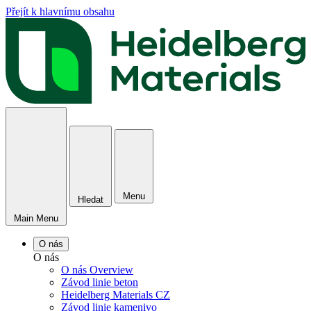
Přejít k hlavnímu obsahu
Menu
Hledat
Main Menu
O nás
O nás
O nás Overview
Závod linie beton
Heidelberg Materials CZ
Závod linie kamenivo