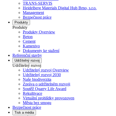
TRANS-SERVIS
Heidelberg Materials Digital Hub Brno, s.r.o.
Management
Bezpečnost práce
Produkty
Produkty
Produkty Overview
Beton
Cement
Kamenivo
Dokumenty ke stažení
Referenční stavby
Udržitelný rozvoj
Udržitelný rozvoj
Udržitelný rozvoj Overview
Udržitelný rozvoj 2030
Naše biodiverzita
Zpráva o udržitelném rozvoji
Soutěž Quarry Life Award
Rekultivace
Virtuální prohlídky provozoven
Města bez smogu
Bezpečnost práce
Tisk a média