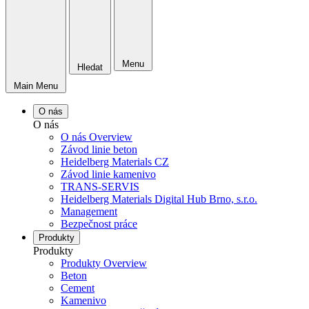
Menu
Hledat
Main Menu
O nás
O nás
O nás Overview
Závod linie beton
Heidelberg Materials CZ
Závod linie kamenivo
TRANS-SERVIS
Heidelberg Materials Digital Hub Brno, s.r.o.
Management
Bezpečnost práce
Produkty
Produkty
Produkty Overview
Beton
Cement
Kamenivo