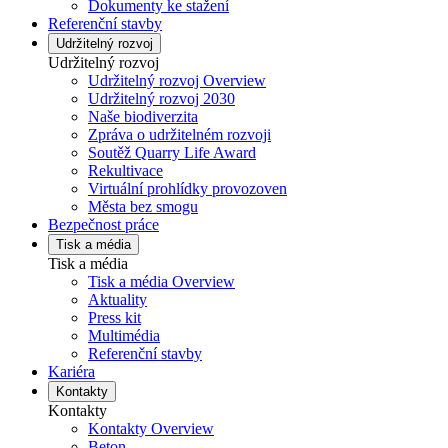
Dokumenty ke stažení
Referenční stavby
Udržitelný rozvoj
Udržitelný rozvoj
Udržitelný rozvoj Overview
Udržitelný rozvoj 2030
Naše biodiverzita
Zpráva o udržitelném rozvoji
Soutěž Quarry Life Award
Rekultivace
Virtuální prohlídky provozoven
Města bez smogu
Bezpečnost práce
Tisk a média
Tisk a média
Tisk a média Overview
Aktuality
Press kit
Multimédia
Referenční stavby
Kariéra
Kontakty
Kontakty
Kontakty Overview
Beton