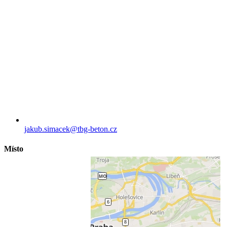
jakub.simacek​@tbg-beton.cz
Místo