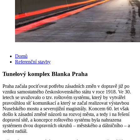
Domů
Referenční stavby
Tunelový komplex Blanka Praha
Praha začala pociťovat potřebu zásadních změn v dopravě již po
vzniku samostatného československého státu v roce 1918. Ve 30.
letech se uvažovalo o tzv. roštovém systému, který by vytvářel
pravoúhlou síť komunikací a který se začal realizovat výstavbou
Nuselského mostu a severojižní magistrály. Koncem 60. let však
došlo k zásadní změně názorů na rozvoj města, a tedy i na řešení
dopravní sítě, a koncepce roštového systému byla nahrazena
systémem dvou dopravních okruhů – městského a dálničního – a
sedmi radiál.