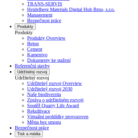
TRANS-SERVIS
Heidelberg Materials Digital Hub Brno, s.r.o.
Management
Bezpečnost práce
Produkty
Produkty
Produkty Overview
Beton
Cement
Kamenivo
Dokumenty ke stažení
Referenční stavby
Udržitelný rozvoj
Udržitelný rozvoj
Udržitelný rozvoj Overview
Udržitelný rozvoj 2030
Naše biodiverzita
Zpráva o udržitelném rozvoji
Soutěž Quarry Life Award
Rekultivace
Virtuální prohlídky provozoven
Města bez smogu
Bezpečnost práce
Tisk a média