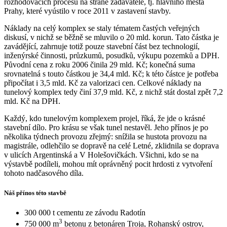
rozhodovacích procesů na straně zadavatele, tj. hlavního města
Prahy, které vyústilo v roce 2011 v zastavení stavby.
Náklady na celý komplex se staly tématem častých veřejných
diskusí, v nichž se běžně se mluvilo o 20 mld. korun. Tato částka je
zavádějící, zahrnuje totiž pouze stavební část bez technologií,
inženýrské činnosti, průzkumů, posudků, výkupu pozemků a DPH.
Původní cena z roku 2006 činila 29 mld. Kč; konečná suma
srovnatelná s touto částkou je 34,4 mld. Kč; k této částce je potřeba
připočítat i 3,5 mld. Kč za valorizaci cen. Celkové náklady na
tunelový komplex tedy činí 37,9 mld. Kč, z nichž stát dostal zpět 7,2
mld. Kč na DPH.
Každý, kdo tunelovým komplexem projel, říká, že jde o krásné
stavební dílo. Pro krásu se však tunel nestavěl. Jeho přínos je po
několika týdnech provozu zřejmý: snížila se hustota provozu na
magistrále, odlehčilo se dopravě na celé Letné, zklidnila se doprava
v ulicích Argentinská a V Holešovičkách. Všichni, kdo se na
výstavbě podíleli, mohou mít oprávněný pocit hrdosti z vytvoření
tohoto nadčasového díla.
Náš přínos této stavbě
300 000 t cementu ze závodu Radotín
3
750 000 m
betonu z betonáren Troja, Rohanský ostrov,