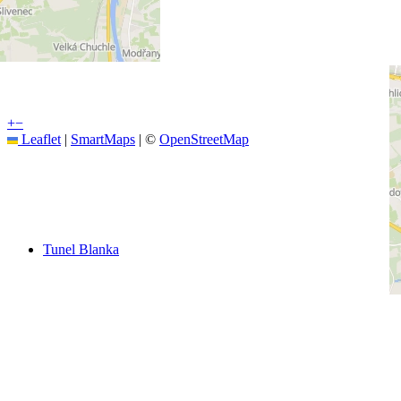
+
−
Leaflet
|
SmartMaps
| ©
OpenStreetMap
Tunel Blanka