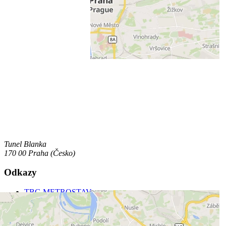
Tunel Blanka
170 00 Praha (Česko)
Odkazy
TBG METROSTAV s.r.o.