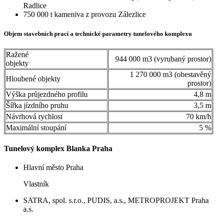
Radlice
750 000 t kameniva z provozu Zálezlice
Objem stavebních prací a technické parametry tunelového komplexu
Ražené
944 000 m3 (vyrubaný prostor)
objekty
1 270 000 m3 (obestavěný
Hloubené objekty
prostor)
Výška průjezdného profilu
4,8 m
Šířka jízdního pruhu
3,5 m
Návrhová rychlost
70 km/h
Maximální stoupání
5 %
Tunelový komplex Blanka Praha
Hlavní město Praha
Vlastník
SATRA, spol. s.r.o., PUDIS, a.s., METROPROJEKT Praha
a.s.