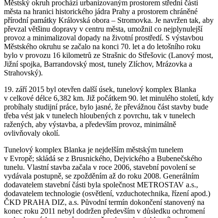
Městský okruh prochází urbanizovaným prostorem střední části
města na hranici historického jádra Prahy a prostorem chráněné
přírodní památky Královská obora – Stromovka. Je navržen tak, aby
převzal většinu dopravy v centru města, umožnil co nejplynulejší
provoz a minimalizoval dopady na životní prostředí. S výstavbou
Městského okruhu se začalo na konci 70. let a do letošního roku
bylo v provozu 16 kilometrů ze Strašnic do Střešovic (Lanový most,
Jižní spojka, Barrandovský most, tunely Zlíchov, Mrázovka a
Strahovský).
19. září 2015 byl otevřen další úsek, tunelový komplex Blanka
v celkové délce 6,382 km. Již počátkem 90. let minulého století, kdy
probíhaly studijní práce, bylo jasné, že převážnou část stavby bude
třeba vést jak v tunelech hloubených z povrchu, tak v tunelech
ražených, aby výstavba, a především provoz, minimálně
ovlivňovaly okolí.
Tunelový komplex Blanka je nejdelším městským tunelem
v Evropě; skládá se z Brusnického, Dejvického a Bubenečského
tunelu. Vlastní stavba začala v roce 2006, stavební povolení se
vydávala postupně, se zpožděním až do roku 2008. Generálním
dodavatelem stavební části byla společnost METROSTAV a.s.,
dodavatelem technologie (osvětlení, vzduchotechnika, řízení apod.)
ČKD PRAHA DIZ, a.s. Původní termín dokončení stanovený na
konec roku 2011 nebyl dodržen především v důsledku ochromení