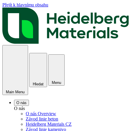
Přejít k hlavnímu obsahu
Menu
Hledat
Main Menu
O nás
O nás
O nás Overview
Závod linie beton
Heidelberg Materials CZ
Závod linie kamenivo