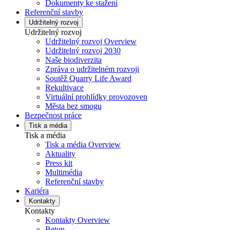
Dokumenty ke stažení
Referenční stavby
Udržitelný rozvoj
Udržitelný rozvoj
Udržitelný rozvoj Overview
Udržitelný rozvoj 2030
Naše biodiverzita
Zpráva o udržitelném rozvoji
Soutěž Quarry Life Award
Rekultivace
Virtuální prohlídky provozoven
Města bez smogu
Bezpečnost práce
Tisk a média
Tisk a média
Tisk a média Overview
Aktuality
Press kit
Multimédia
Referenční stavby
Kariéra
Kontakty
Kontakty
Kontakty Overview
Beton