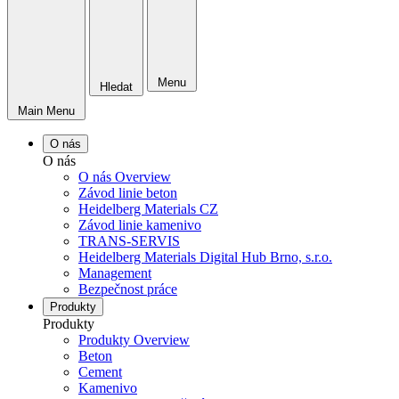
Menu
Hledat
Main Menu
O nás
O nás
O nás Overview
Závod linie beton
Heidelberg Materials CZ
Závod linie kamenivo
TRANS-SERVIS
Heidelberg Materials Digital Hub Brno, s.r.o.
Management
Bezpečnost práce
Produkty
Produkty
Produkty Overview
Beton
Cement
Kamenivo