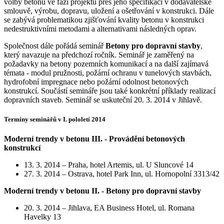
volby betonu ve fázi projektu přes jeho specifikaci v dodavatelské
smlouvě, výrobu, dopravu, uložení a ošetřování v konstrukci. Dále
se zabývá problematikou zjišťování kvality betonu v konstrukci
nedestruktivními metodami a alternativami následných oprav.
Společnost dále pořádá seminář
Betony pro dopravní stavby
,
který navazuje na předchozí ročník. Seminář je zaměřený na
požadavky na betony pozemních komunikací a na další zajímavá
témata - modul pružnosti, požární ochranu v tunelových stavbách,
hydrofobní impregnace nebo požární odolnost betonových
konstrukcí. Součástí semináře jsou také konkrétní příklady realizací
dopravních staveb. Seminář se uskuteční 20. 3. 2014 v Jihlavě.
Termíny seminářů v I. pololetí 2014
Moderní trendy v betonu III. - Provádění betonových
konstrukcí
13. 3. 2014 – Praha, hotel Artemis, ul. U Sluncové 14
27. 3. 2014 – Ostrava, hotel Park Inn, ul. Hornopolní 3313/42
Moderní trendy v betonu II. - Betony pro dopravní stavby
20. 3. 2014 – Jihlava, EA Business Hotel, ul. Romana
Havelky 13