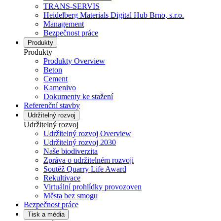
TRANS-SERVIS
Heidelberg Materials Digital Hub Brno, s.r.o.
Management
Bezpečnost práce
Produkty
Produkty
Produkty Overview
Beton
Cement
Kamenivo
Dokumenty ke stažení
Referenční stavby
Udržitelný rozvoj
Udržitelný rozvoj
Udržitelný rozvoj Overview
Udržitelný rozvoj 2030
Naše biodiverzita
Zpráva o udržitelném rozvoji
Soutěž Quarry Life Award
Rekultivace
Virtuální prohlídky provozoven
Města bez smogu
Bezpečnost práce
Tisk a média