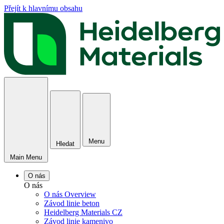
Přejít k hlavnímu obsahu
Menu
Hledat
Main Menu
O nás
O nás
O nás Overview
Závod linie beton
Heidelberg Materials CZ
Závod linie kamenivo