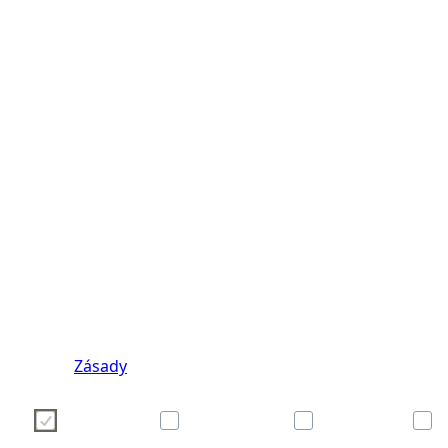
Používáme cookies, abychom pro Vás zpříjemnili pou
Vaši volbu nastavení cookies můžete provést kliknu
níže. Pokud Vás zajímají podrobnosti o soubor
naše
Zásady
Necessary
Preferences
Analytics