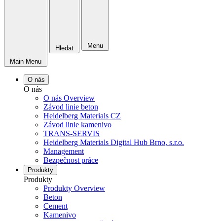
Menu
Hledat
Main Menu
O nás
O nás
O nás Overview
Závod linie beton
Heidelberg Materials CZ
Závod linie kamenivo
TRANS-SERVIS
Heidelberg Materials Digital Hub Brno, s.r.o.
Management
Bezpečnost práce
Produkty
Produkty
Produkty Overview
Beton
Cement
Kamenivo