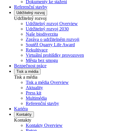
Dokumenty ke stažení
Referenční stavby
Udržitelný rozvoj
Udržitelný rozvoj
Udržitelný rozvoj Overview
Udržitelný rozvoj 2030
Naše biodiverzita
Zpráva o udržitelném rozvoji
Soutěž Quarry Life Award
Rekultivace
Virtuální prohlídky provozoven
Města bez smogu
Bezpečnost práce
Tisk a média
Tisk a média
Tisk a média Overview
Aktuality
Press kit
Multimédia
Referenční stavby
Kariéra
Kontakty
Kontakty
Kontakty Overview
Beton