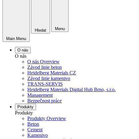
Menu
Hledat
Main Menu
O nás
O nás
O nás Overview
Závod linie beton
Heidelberg Materials CZ
Závod linie kamenivo
TRANS-SERVIS
Heidelberg Materials Digital Hub Brno, s.r.o.
Management
Bezpečnost práce
Produkty
Produkty
Produkty Overview
Beton
Cement
Kamenivo