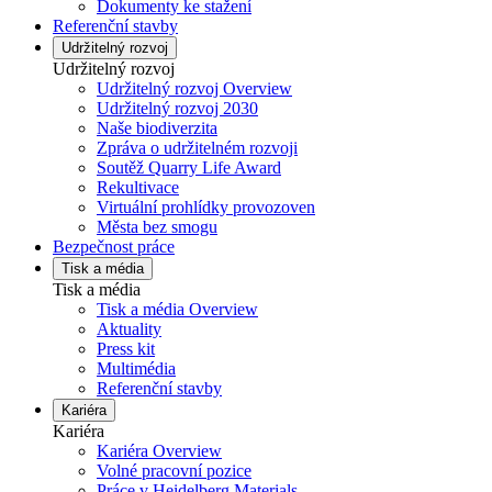
Dokumenty ke stažení
Referenční stavby
Udržitelný rozvoj
Udržitelný rozvoj
Udržitelný rozvoj Overview
Udržitelný rozvoj 2030
Naše biodiverzita
Zpráva o udržitelném rozvoji
Soutěž Quarry Life Award
Rekultivace
Virtuální prohlídky provozoven
Města bez smogu
Bezpečnost práce
Tisk a média
Tisk a média
Tisk a média Overview
Aktuality
Press kit
Multimédia
Referenční stavby
Kariéra
Kariéra
Kariéra Overview
Volné pracovní pozice
Práce v Heidelberg Materials