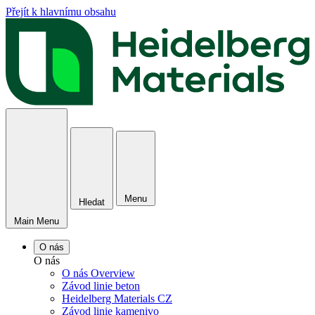
Přejít k hlavnímu obsahu
Menu
Hledat
Main Menu
O nás
O nás
O nás Overview
Závod linie beton
Heidelberg Materials CZ
Závod linie kamenivo