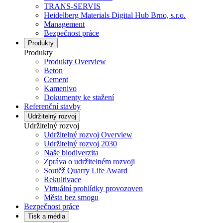
TRANS-SERVIS
Heidelberg Materials Digital Hub Brno, s.r.o.
Management
Bezpečnost práce
Produkty
Produkty
Produkty Overview
Beton
Cement
Kamenivo
Dokumenty ke stažení
Referenční stavby
Udržitelný rozvoj
Udržitelný rozvoj
Udržitelný rozvoj Overview
Udržitelný rozvoj 2030
Naše biodiverzita
Zpráva o udržitelném rozvoji
Soutěž Quarry Life Award
Rekultivace
Virtuální prohlídky provozoven
Města bez smogu
Bezpečnost práce
Tisk a média