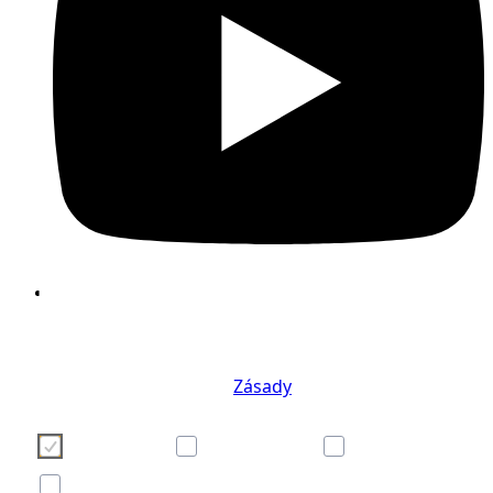
Používáme cookies, abychom pro Vás zpříjemni
používání webových stránek. Vaši volbu nastave
cookies můžete provést kliknutím na některé z tlačít
níže. Pokud Vás zajímají podrobnosti o soubore
cookies, navštivte naše
Zásady
Necessary
Preferences
Analytics
Marketing