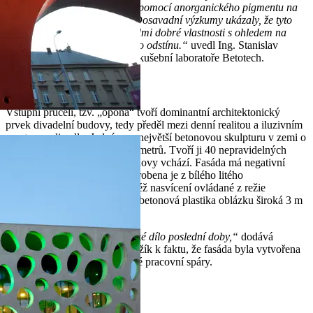
fasády divadla bylo dosaženo pomocí anorganického pigmentu na
bázi červeného oxidu železa. Dosavadní výzkumy ukázaly, že tyto
anorganické pigmenty mají velmi dobré vlastnosti s ohledem na
dlouhodobou stálost barevného odstínu.“
uvedl Ing. Stanislav
Smiřický, jednatel a vedoucí zkušební laboratoře Betotech.
Betonová „opona“
Vstupní průčelí, tzv. „opona“ tvoří dominantní architektonický
prvek divadelní budovy, tedy předěl mezi denní realitou a iluzivním
prostorem divadla. Jedná se o největší betonovou skulpturu v zemi o
rozměrech 21,8 x 13,8 x 0,60 metrů. Tvoří ji 40 nepravidelných
bublin, z nichž třemi se do budovy vchází. Fasáda má negativní
odklon od svislice o 11,2°. Vyrobena je z bílého litého
betonu. Součástí konceptu je též nasvícení ovládané z režie
divadla. Jižní fasádu doplňuje betonová plastika oblázku široká 3 m
a vážící 20 t.
„Jde určitě o největší sochařské dílo poslední doby,“
dodává
architekt budovy Vladimír Křižík k faktu, že fasáda byla vytvořena
kontinuální betonáží bez jediné pracovní spáry.
Náš přínos k této stavbě