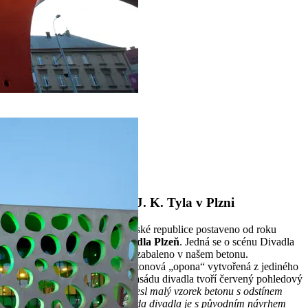
1
2
Domů
Referenční stavby
Nové divadlo: Divadlo J. K. Tyla v Plzni
První divadlo, které bylo v České republice postaveno od roku
1989, je budova
Nového divadla Plzeň
. Jedná se o scénu Divadla
Josefa Kajetána Tyla a je celé zabaleno v našem betonu.
Návštěvníky zve ke vstupu betonová „opona“ vytvořená z jediného
kusu monolitického betonu. Fasádu divadla tvoří červený pohledový
beton.
„Architekt s sebou přinesl malý vzorek betonu s odstínem
divadelní červené, finální fasáda divadla je s původním návrhem