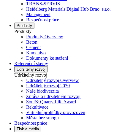
TRANS-SERVIS
Heidelberg Materials Digital Hub Brno, s.r.o.
Management
Bezpečnost práce
Produkty
Produkty
Produkty Overview
Beton
Cement
Kamenivo
Dokumenty ke stažení
Referenční stavby
Udržitelný rozvoj
Udržitelný rozvoj
Udržitelný rozvoj Overview
Udržitelný rozvoj 2030
Naše biodiverzita
Zpráva o udržitelném rozvoji
Soutěž Quarry Life Award
Rekultivace
Virtuální prohlídky provozoven
Města bez smogu
Bezpečnost práce
Tisk a média