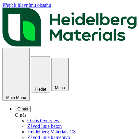
Přejít k hlavnímu obsahu
Menu
Hledat
Main Menu
O nás
O nás
O nás Overview
Závod linie beton
Heidelberg Materials CZ
Závod linie kamenivo