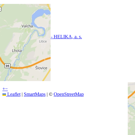
Projekční kancelář - HELIKA, a. s.
+
−
Leaflet
|
SmartMaps
| ©
OpenStreetMap