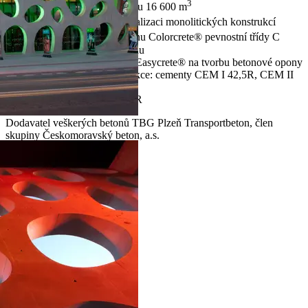
3
Veškeré betony v objemu 16 600 m
3
16 000 m
betonu na realizaci monolitických konstrukcí
3
600 m
barevného betonu Colorcrete® pevnostní třídy C
30/37 na červenou fasádu
Samozhutnitelný beton Easycrete® na tvorbu betonové opony
Na monolitické konstrukce: cementy CEM I 42,5R, CEM II
/B-S 32,5R
Na fasádu: CEM I 42,5R
Dodavatel veškerých betonů TBG Plzeň Transportbeton, člen
skupiny Českomoravský beton, a.s.
Související produkty