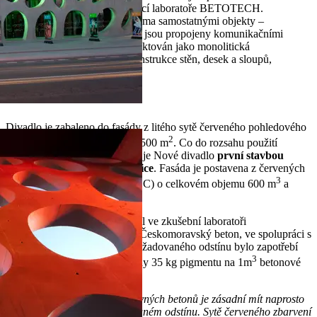
téměř identická,“
uvádí vedoucí laboratoře BETOTECH.
Budova divadla je tvořena dvěma samostatnými objekty –
provozním a divadelním, které jsou propojeny komunikačními
mostky. Nosný systém je projektován jako monolitická
železobetonová prostorová konstrukce stěn, desek a sloupů,
většinou v pohledové kvalitě.
Červená betonová fasáda
Divadlo je zabaleno do fasády z litého sytě červeného pohledového
2
betonu Colorcrete® o ploše 3 500 m
. Co do rozsahu použití
technologie barevných betonů je Nové divadlo
první stavbou
svého druhu v České republice
. Fasáda je postavena z červených
3
samozhutnitelných betonů (SCC) o celkovém objemu 600 m
a
pevnostní třídě C 30/37.
Vývoj betonové směsi probíhal ve zkušební laboratoři
BETOTECH, člena skupiny Českomoravský beton, ve spolupráci s
firmou SIKA. Pro dosažení požadovaného odstínu bylo zapotřebí
3
plnění barvou 8 % objemu, tedy 35 kg pigmentu na 1m
betonové
směsi.
„Při plánování realizace barevných betonů je zásadní mít naprosto
přesnou představu o požadovaném odstínu. Sytě červeného zbarvení