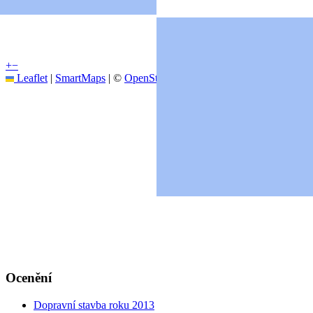
+
−
Leaflet
|
SmartMaps
| ©
OpenStreetMap
Ocenění
Dopravní stavba roku 2013