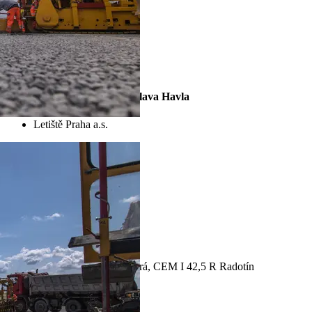
CEM I 42,5 R
Přistávací dráha Letiště Václava Havla
Letiště Praha a.s.
Vlastník
AGA Letiště, s.r.o.
Architect
Strabag a.s.
Contractor
CEM I 42,5 R (sc) Mokrá, CEM I 42,5 R Radotín
Material