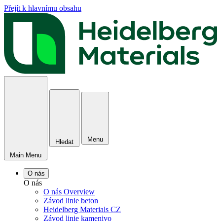
Přejít k hlavnímu obsahu
Menu
Hledat
Main Menu
O nás
O nás
O nás Overview
Závod linie beton
Heidelberg Materials CZ
Závod linie kamenivo