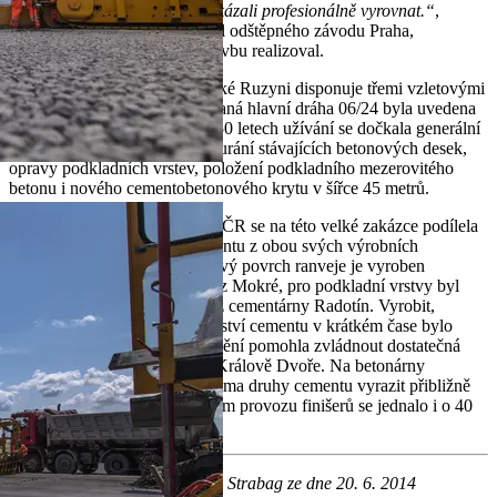
nečekanými komplikacemi dokázali profesionálně vyrovnat.“
,
uvedl Ing. Tomáš Hajič, ředitel odštěpného závodu Praha,
STRABAG a.s., který tuto stavbu realizoval.
Letiště Václava Havla v pražské Ruzyni disponuje třemi vzletovými
a přistávacími dráhami. Takzvaná hlavní dráha 06/24 byla uvedena
do provozu v roce 1963 a po 50 letech užívání se dočkala generální
opravy, která spočívá ve vybourání stávajících betonových desek,
opravy podkladních vrstev, položení podkladního mezerovitého
betonu i nového cementobetonového krytu v šířce 45 metrů.
Skupina Heidelberg Materials ČR se na této velké zakázce podílela
prostřednictvím dodávek cementu z obou svých výrobních
závodů. Nový cementobetonový povrch ranveje je vyroben
z cementu CEM I 42,5 R (sc) z Mokré, pro podkladní vrstvy byl
použit cement CEM I 42,5 R z cementárny Radotín. Vyrobit,
přepravit a dodat takové množství cementu v krátkém čase bylo
logistickou výzvou, jejíž naplnění pomohla zvládnout dostatečná
kapacita expedičního místa v Králově Dvoře. Na betonárny
zásobující stavbu musela s oběma druhy cementu vyrazit přibližně
tisícovka autocisteren. Při plném provozu finišerů se jednalo i o 40
závozů během jediného dne.
Použitá citace: Tisková zpráva Strabag ze dne 20. 6. 2014