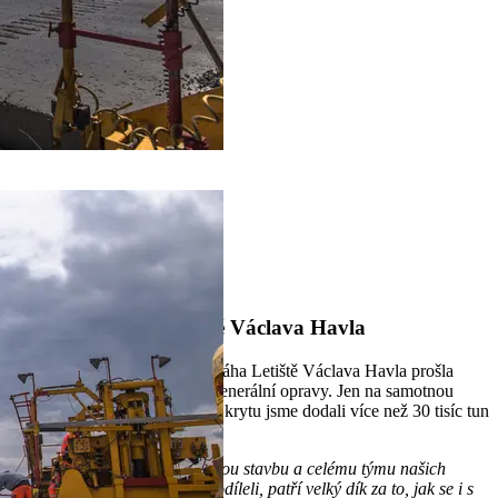
1
2
Domů
Referenční stavby
Přistávací dráha Letiště Václava Havla
Hlavní vzletová a přistávací dráha Letiště Václava Havla prošla
v roce 2013 závěrečnou fází generální opravy. Jen na samotnou
pokládku cementobetonového krytu jsme dodali více než 30 tisíc tun
silničního cementu.
"Jednalo se o opravdu náročnou stavbu a celému týmu našich
pracovníků, kteří se na akci podíleli, patří velký dík za to, jak se i s