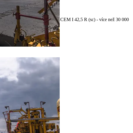
Náš přínos této stavbě
cement CEM I 42,5 R a CEM I 42,5 R (sc) - více než 30 000
tun
Související produkty