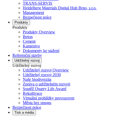
TRANS-SERVIS
Heidelberg Materials Digital Hub Brno, s.r.o.
Management
Bezpečnost práce
Produkty
Produkty
Produkty Overview
Beton
Cement
Kamenivo
Dokumenty ke stažení
Referenční stavby
Udržitelný rozvoj
Udržitelný rozvoj
Udržitelný rozvoj Overview
Udržitelný rozvoj 2030
Naše biodiverzita
Zpráva o udržitelném rozvoji
Soutěž Quarry Life Award
Rekultivace
Virtuální prohlídky provozoven
Města bez smogu
Bezpečnost práce
Tisk a média