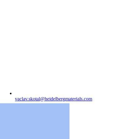
vaclav.skotal​@heidelbergmaterials.com
Místo