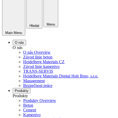
Menu
Hledat
Main Menu
O nás
O nás
O nás Overview
Závod linie beton
Heidelberg Materials CZ
Závod linie kamenivo
TRANS-SERVIS
Heidelberg Materials Digital Hub Brno, s.r.o.
Management
Bezpečnost práce
Produkty
Produkty
Produkty Overview
Beton
Cement
Kamenivo