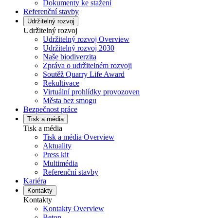
Dokumenty ke stažení
Referenční stavby
Udržitelný rozvoj
Udržitelný rozvoj
Udržitelný rozvoj Overview
Udržitelný rozvoj 2030
Naše biodiverzita
Zpráva o udržitelném rozvoji
Soutěž Quarry Life Award
Rekultivace
Virtuální prohlídky provozoven
Města bez smogu
Bezpečnost práce
Tisk a média
Tisk a média
Tisk a média Overview
Aktuality
Press kit
Multimédia
Referenční stavby
Kariéra
Kontakty
Kontakty
Kontakty Overview
Beton