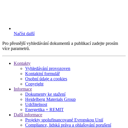
Načíst další
Pro přesnější vyhledávání dokumentů a publikací zadejte prosím
více parametrů.
Kontakty
Vyhledávání provozoven
Kontaktní formulář
Osobní údaje a cookies
Copyright
Informace
Dokumenty ke stažení
Heidelberg Materials Group
Udržitelnost
Energetika + REMIT
Další informace
Projekty spolufinancované Evropskou Unií
Compliance, lidská práva a ohlašování porušení