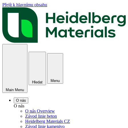
Přejít k hlavnímu obsahu
Menu
Hledat
Main Menu
O nás
O nás
O nás Overview
Závod linie beton
Heidelberg Materials CZ
Závod linie kamenivo