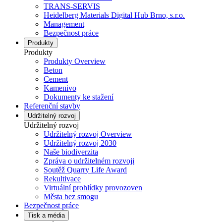
TRANS-SERVIS
Heidelberg Materials Digital Hub Brno, s.r.o.
Management
Bezpečnost práce
Produkty
Produkty
Produkty Overview
Beton
Cement
Kamenivo
Dokumenty ke stažení
Referenční stavby
Udržitelný rozvoj
Udržitelný rozvoj
Udržitelný rozvoj Overview
Udržitelný rozvoj 2030
Naše biodiverzita
Zpráva o udržitelném rozvoji
Soutěž Quarry Life Award
Rekultivace
Virtuální prohlídky provozoven
Města bez smogu
Bezpečnost práce
Tisk a média