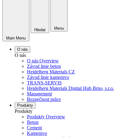
Menu
Hledat
Main Menu
O nás
O nás
O nás Overview
Závod linie beton
Heidelberg Materials CZ
Závod linie kamenivo
TRANS-SERVIS
Heidelberg Materials Digital Hub Brno, s.r.o.
Management
Bezpečnost práce
Produkty
Produkty
Produkty Overview
Beton
Cement
Kamenivo