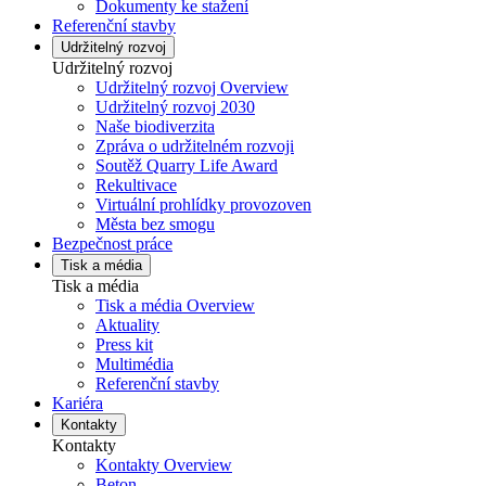
Dokumenty ke stažení
Referenční stavby
Udržitelný rozvoj
Udržitelný rozvoj
Udržitelný rozvoj Overview
Udržitelný rozvoj 2030
Naše biodiverzita
Zpráva o udržitelném rozvoji
Soutěž Quarry Life Award
Rekultivace
Virtuální prohlídky provozoven
Města bez smogu
Bezpečnost práce
Tisk a média
Tisk a média
Tisk a média Overview
Aktuality
Press kit
Multimédia
Referenční stavby
Kariéra
Kontakty
Kontakty
Kontakty Overview
Beton